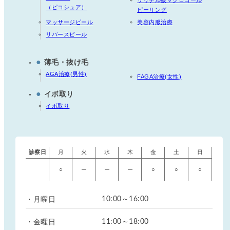
サリチル酸マクロゴール
（ピコシュア）
ピーリング
マッサージピール
美容内服治療
リバースピール
●
薄毛・抜け毛
AGA治療(男性)
FAGA治療(女性)
●
イボ取り
イボ取り
診察日
月
火
水
木
金
土
日
○
ー
ー
ー
○
○
○
・月曜日
10:00～16:00
・金曜日
11:00～18:00