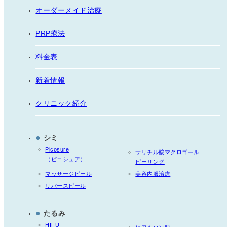
オーダーメイド治療
PRP療法
料金表
新着情報
クリニック紹介
●
シミ
Picosure
サリチル酸マクロゴール
（ピコシュア）
ピーリング
マッサージピール
美容内服治療
リバースピール
●
たるみ
HIFU