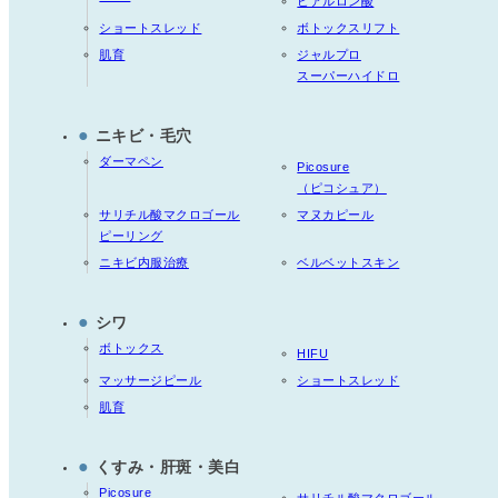
ヒアルロン酸
ショートスレッド
ボトックスリフト
肌育
ジャルプロ
スーパーハイドロ
●
ニキビ・毛穴
ダーマペン
Picosure
（ピコシュア）
サリチル酸マクロゴール
マヌカピール
ピーリング
ニキビ内服治療
ベルベットスキン
●
シワ
ボトックス
HIFU
マッサージピール
ショートスレッド
肌育
●
くすみ・肝斑・美白
Picosure