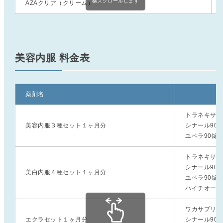
横スクロールします
AZAクリア（クリーム）
美容内服 料金表
薬剤名
トラネキサム
美容内服３種セット１ヶ月分
シナール90
ユベラ90錠
トラネキサム
シナール90
美白内服４種セット１ヶ月分
ユベラ90錠
ハイチオール
ワカサプリビ
エクラセット１ヶ月分
シナール90