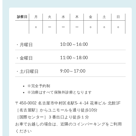
診察日
月
火
水
木
金
土
日
○
ー
ー
ー
○
○
○
・月曜日
10:00～16:00
・金曜日
11:00～18:00
・土/日曜日
9:00～17:00
※完全予約制
※治療はすべて保険外診療となります
〒450-0002 名古屋市中村区名駅5-４-14 花車ビル 北館1F
［名古屋駅］からユニモールを通り徒歩10分
［国際センター］３番出口より徒歩１分
お車でお越しの場合は、近隣のコインパーキングをご利用
ください