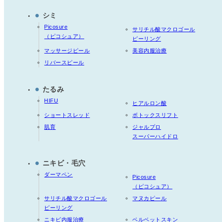
●
シミ
Picosure
サリチル酸マクロゴール
（ピコシュア）
ピーリング
マッサージピール
美容内服治療
リバースピール
●
たるみ
HIFU
ヒアルロン酸
ショートスレッド
ボトックスリフト
肌育
ジャルプロ
スーパーハイドロ
●
ニキビ・毛穴
ダーマペン
Picosure
（ピコシュア）
サリチル酸マクロゴール
マヌカピール
ピーリング
ニキビ内服治療
ベルベットスキン