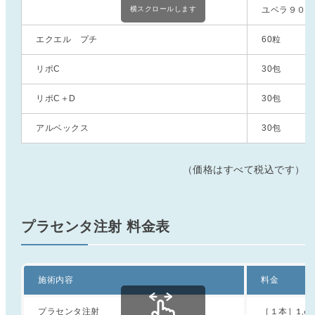
ユベラ９０錠
横スクロールします
エクエル プチ
60粒
リポC
30包
リポC＋D
30包
アルベックス
30包
（価格はすべて税込です）
プラセンタ注射 料金表
施術内容
料金
プラセンタ注射
［１本］1,65