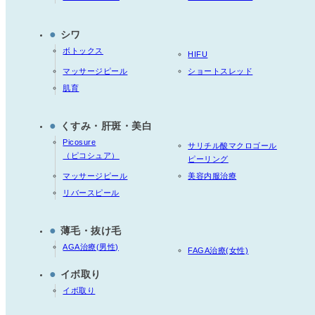
●
シワ
ボトックス
HIFU
マッサージピール
ショートスレッド
肌育
●
くすみ・肝斑・美白
Picosure
サリチル酸マクロゴール
（ピコシュア）
ピーリング
マッサージピール
美容内服治療
リバースピール
●
薄毛・抜け毛
AGA治療(男性)
FAGA治療(女性)
●
イボ取り
イボ取り