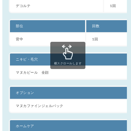
デコルテ
1回
部位
回数
背中
1回
ニキビ・毛穴
横スクロールします
マヌカピール 全顔
オプション
マヌカファインジェルパック
ホームケア