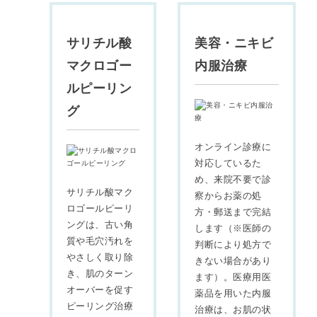
サリチル酸
美容・ニキビ
マクロゴー
内服治療
ルピーリン
グ
オンライン診療に
対応しているた
め、来院不要で診
サリチル酸マク
察からお薬の処
ロゴールピーリ
方・郵送まで完結
ングは、古い角
します（※医師の
質や毛穴汚れを
判断により処方で
やさしく取り除
きない場合があり
き、肌のターン
ます）。医療用医
オーバーを促す
薬品を用いた内服
ピーリング治療
治療は、お肌の状