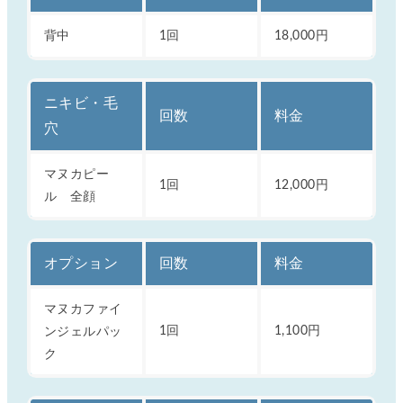
背中
1回
18,000円
ニキビ・毛
回数
料金
穴
マヌカピー
1回
12,000円
ル 全顔
オプション
回数
料金
マヌカファイ
ンジェルパッ
1回
1,100円
ク