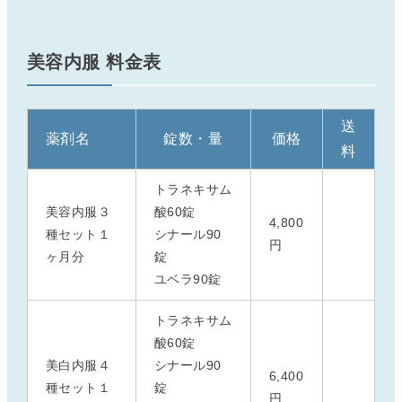
美容内服 料金表
送
薬剤名
錠数・量
価格
料
トラネキサム
美容内服３
酸60錠
4,800
種セット１
シナール90
円
ヶ月分
錠
ユベラ90錠
トラネキサム
酸60錠
美白内服４
シナール90
6,400
種セット１
錠
円