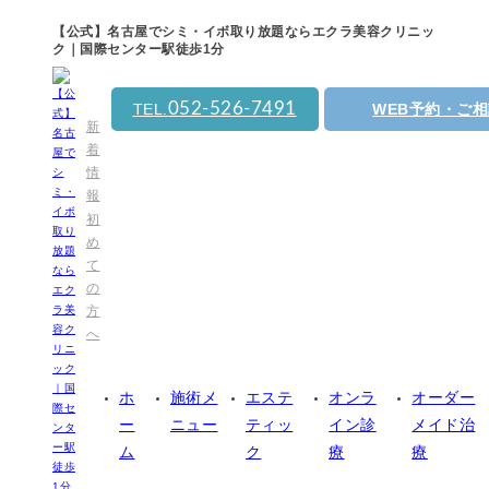
【公式】名古屋でシミ・イボ取り放題ならエクラ美容クリニッ
ク｜国際センター駅徒歩1分
052-526-7491
TEL.
WEB予約・ご
新
着
情
報
初
め
て
の
方
へ
ホ
施術メ
エステ
オンラ
オーダー
ー
ニュー
ティッ
イン診
メイド治
ム
ク
療
療