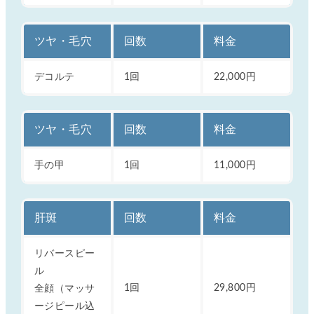
ツヤ・毛穴
回数
料金
デコルテ
1回
22,000円
ツヤ・毛穴
回数
料金
手の甲
1回
11,000円
肝斑
回数
料金
リバースピー
ル
全顔（マッサ
1回
29,800円
ージピール込