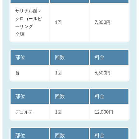
サリチル酸マ
クロゴールピ
1回
7,800円
ーリング
全顔
部位
回数
料金
首
1回
6,600円
部位
回数
料金
デコルテ
1回
12,000円
部位
回数
料金