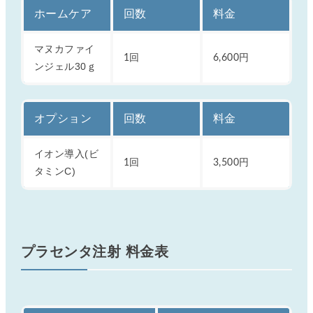
ホームケア
回数
料金
マヌカファイ
1回
6,600円
ンジェル30ｇ
オプション
回数
料金
イオン導入(ビ
1回
3,500円
タミンC)
プラセンタ注射 料金表