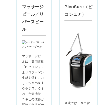
マッサージ
PicoSure（ピ
ピール／リ
コシュア）
バースピー
ル
マッサージピー
ルは、専用薬剤
「PRX-T33」に
よりコラーゲン
生成を促し、ハ
リ・ツヤの向上
や小ジワ、くす
み、色素沈着、
ニキビの改善が
当院では、厚生労
期待できるピー