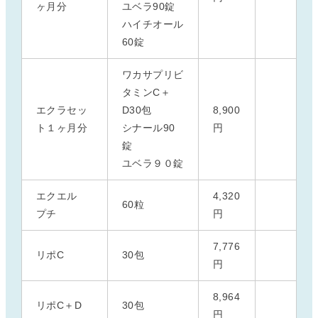
ヶ月分
ユベラ90錠
ハイチオール
60錠
ワカサプリビ
タミンC＋
エクラセッ
D30包
8,900
ト１ヶ月分
シナール90
円
錠
ユベラ９０錠
エクエル
4,320
60粒
プチ
円
7,776
リポC
30包
円
8,964
リポC＋D
30包
円