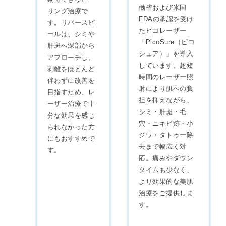
働省および米国
リング治療で
FDAの承認を受け
す。リバースピ
たピコレーザー
ールは、シミや
「PicoSure（ピコ
肝斑へ深部から
シュア）」を導入
アプローチし、
しています。超短
剥離をほとんど
時間のレーザー照
伴わずに改善を
射により肌への負
目指すため、レ
担を抑えながら、
ーザー治療で十
シミ・肝斑・毛
分な効果を感じ
穴・ニキビ跡・小
られなかった方
ジワ・タトゥー除
にもおすすめで
去まで幅広く対
す。
応。痛みやダウン
タイムも少なく、
より効果的な美肌
治療をご提供しま
す。