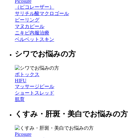
Picosure
（ピコレーザー）
サリチル酸マクロゴール
ピーリング
マヌカピール
ニキビ内服治療
ベルベットスキン
シワでお悩みの方
ボトックス
HIFU
マッサージピール
ショートスレッド
肌育
くすみ・肝斑・美白でお悩みの方
Picosure