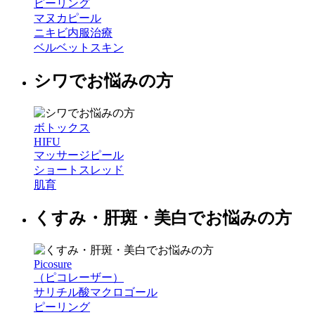
ピーリング
マヌカピール
ニキビ内服治療
ベルベットスキン
シワでお悩みの方
ボトックス
HIFU
マッサージピール
ショートスレッド
肌育
くすみ・肝斑・美白でお悩みの方
Picosure
（ピコレーザー）
サリチル酸マクロゴール
ピーリング