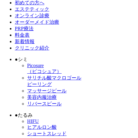
初めての方へ
エステティック
オンライン診療
オーダーメイド治療
PRP療法
料金表
新着情報
クリニック紹介
●
シミ
Picosure
（ピコシュア）
サリチル酸マクロゴール
ピーリング
マッサージピール
美容内服治療
リバースピール
●
たるみ
HIFU
ヒアルロン酸
ショートスレッド