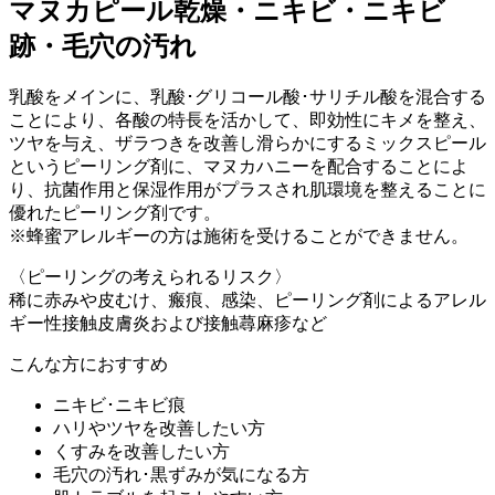
マヌカピール
乾燥・ニキビ・ニキビ
跡・毛穴の汚れ
乳酸をメインに、乳酸･グリコール酸･サリチル酸を混合する
ことにより、各酸の特長を活かして、即効性にキメを整え、
ツヤを与え、ザラつきを改善し滑らかにするミックスピール
というピーリング剤に、マヌカハニーを配合することによ
り、抗菌作用と保湿作用がプラスされ肌環境を整えることに
優れたピーリング剤です。
※蜂蜜アレルギーの方は施術を受けることができません。
〈ピーリングの考えられるリスク〉
稀に赤みや皮むけ、瘢痕、感染、ピーリング剤によるアレル
ギー性接触皮膚炎および接触蕁麻疹など
こんな方におすすめ
ニキビ･ニキビ痕
ハリやツヤを改善したい方
くすみを改善したい方
毛穴の汚れ･黒ずみが気になる方