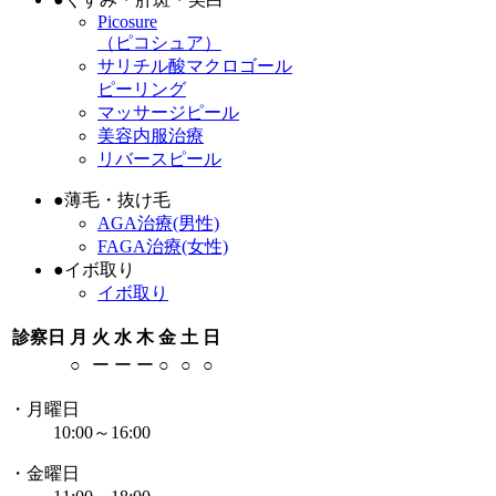
Picosure
（ピコシュア）
サリチル酸マクロゴール
ピーリング
マッサージピール
美容内服治療
リバースピール
●
薄毛・抜け毛
AGA治療(男性)
FAGA治療(女性)
●
イボ取り
イボ取り
診察日
月
火
水
木
金
土
日
○
ー
ー
ー
○
○
○
・月曜日
10:00～16:00
・金曜日