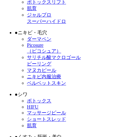
ボトックスリフト
肌育
ジャルプロ
スーパーハイドロ
●
ニキビ・毛穴
ダーマペン
Picosure
（ピコシュア）
サリチル酸マクロゴール
ピーリング
マヌカピール
ニキビ内服治療
ベルベットスキン
●
シワ
ボトックス
HIFU
マッサージピール
ショートスレッド
肌育
●
くすみ・肝斑・美白