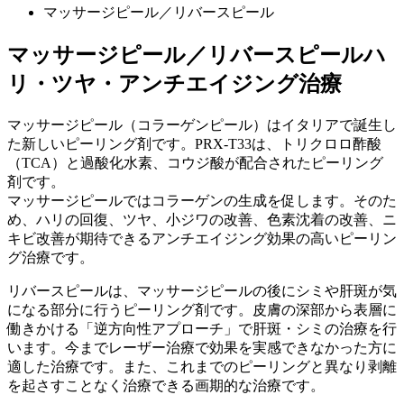
マッサージピール／リバースピール
マッサージピール／リバースピール
ハ
リ・ツヤ・アンチエイジング治療
マッサージピール（コラーゲンピール）はイタリアで誕生し
た新しいピーリング剤です。PRX-T33は、トリクロロ酢酸
（TCA）と過酸化水素、コウジ酸が配合されたピーリング
剤です。
マッサージピールではコラーゲンの生成を促します。そのた
め、ハリの回復、ツヤ、小ジワの改善、色素沈着の改善、ニ
キビ改善が期待できるアンチエイジング効果の高いピーリン
グ治療です。
リバースピールは、マッサージピールの後にシミや肝斑が気
になる部分に行うピーリング剤です。皮膚の深部から表層に
働きかける「逆方向性アプローチ」で肝斑・シミの治療を行
います。今までレーザー治療で効果を実感できなかった方に
適した治療です。また、これまでのピーリングと異なり剥離
を起さすことなく治療できる画期的な治療です。