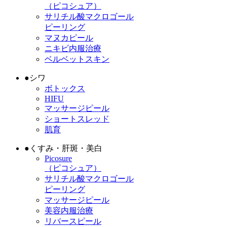
（ピコシュア）
サリチル酸マクロゴール
ピーリング
マヌカピール
ニキビ内服治療
ベルベットスキン
●
シワ
ボトックス
HIFU
マッサージピール
ショートスレッド
肌育
●
くすみ・肝斑・美白
Picosure
（ピコシュア）
サリチル酸マクロゴール
ピーリング
マッサージピール
美容内服治療
リバースピール