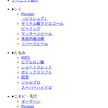
クリニック紹介
●
シミ
Picosure
（ピコシュア）
サリチル酸マクロゴール
ピーリング
マッサージピール
美容内服治療
リバースピール
●
たるみ
HIFU
ヒアルロン酸
ショートスレッド
ボトックスリフト
肌育
ジャルプロ
スーパーハイドロ
●
ニキビ・毛穴
ダーマペン
Picosure